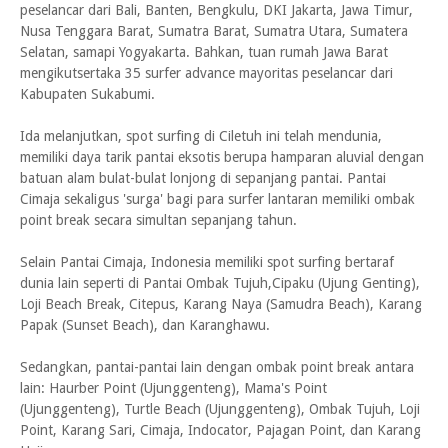
peselancar dari Bali, Banten, Bengkulu, DKI Jakarta, Jawa Timur,
Nusa Tenggara Barat, Sumatra Barat, Sumatra Utara, Sumatera
Selatan, samapi Yogyakarta. Bahkan, tuan rumah Jawa Barat
mengikutsertaka 35 surfer advance mayoritas peselancar dari
Kabupaten Sukabumi.
Ida melanjutkan, spot surfing di Ciletuh ini telah mendunia,
memiliki daya tarik pantai eksotis berupa hamparan aluvial dengan
batuan alam bulat-bulat lonjong di sepanjang pantai. Pantai
Cimaja sekaligus 'surga' bagi para surfer lantaran memiliki ombak
point break secara simultan sepanjang tahun.
Selain Pantai Cimaja, Indonesia memiliki spot surfing bertaraf
dunia lain seperti di Pantai Ombak Tujuh,Cipaku (Ujung Genting),
Loji Beach Break, Citepus, Karang Naya (Samudra Beach), Karang
Papak (Sunset Beach), dan Karanghawu.
Sedangkan, pantai-pantai lain dengan ombak point break antara
lain: Haurber Point (Ujunggenteng), Mama's Point
(Ujunggenteng), Turtle Beach (Ujunggenteng), Ombak Tujuh, Loji
Point, Karang Sari, Cimaja, Indocator, Pajagan Point, dan Karang