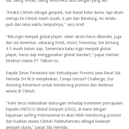
dia, saling terkait, saling terkoneksi satu dengan yang lain.
"Atraksi Ciletuh sebagai geopark, luar biasa! kelas dunia, tapi akses
menuju ke Ciletuh masih susah, 6 jam dari Bandung, itu terlalu
jauh dan lama waktu tempuhnya," seru Arief.
"Bila ingin menjadi global player, selain akses harus dibenahi, juga
dari sisi Amenitas. sekarang hotel, resort, homestay, ber bintang
4-5 masih belum siap. Sementara kalau ingin menjadi global
player, harus siap menggunakan global standart," papar mantan
Direktur Utama PT Telkom ini..
Kepala Dinas Pariwisata dan Kebudayaan Provinsi Jawa Barat Ida
Hernida SH M.Si menjelaskan, Cimaja Geosurf Challenge, Our
Amazing Adventure untuk mendorong promosi dan destinasi
wisata di Ciletuh.
"Kami terus realisasikan dukungan terhadap komitmen pencapaian
kepada UNESCO Global Geopark (UGG), di mana dengan
kejuaraan surfing internasional ini akan lebih mendorong promosi
dan kualitas wisata Ciletuh-Palabuhanratu sebagai kawasan
geopark dunia," papar Ida Hernida.