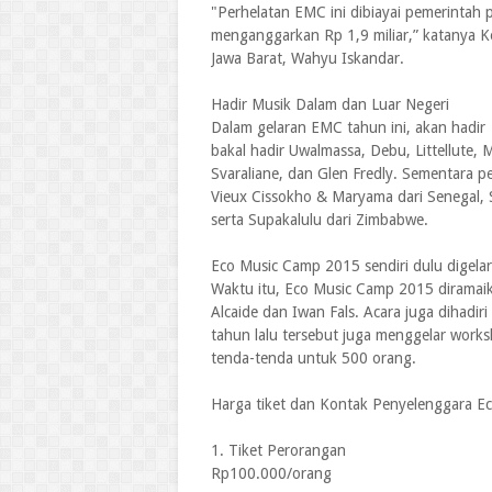
"Perhelatan EMC ini dibiayai pemerintah p
menganggarkan Rp 1,9 miliar,” katanya 
Jawa Barat, Wahyu Iskandar.
Hadir Musik Dalam dan Luar Negeri
Dalam gelaran EMC tahun ini, akan hadir
bakal hadir Uwalmassa, Debu, Littellute,
Svaraliane, dan Glen Fredly. Sementara p
Vieux Cissokho & Maryama dari Senegal, S
serta Supakalulu dari Zimbabwe.
Eco Music Camp 2015 sendiri dulu digela
Waktu itu, Eco Music Camp 2015 diramai
Alcaide dan Iwan Fals. Acara juga dihadi
tahun lalu tersebut juga menggelar wor
tenda-tenda untuk 500 orang.
Harga tiket dan Kontak Penyelenggara E
1. Tiket Perorangan
Rp100.000/orang