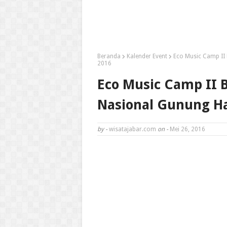
Beranda
Kalender Event
Eco Music Camp II 
2016
Eco Music Camp II 
Nasional Gunung Ha
by -
wisatajabar.com
on -
Mei 26, 2016