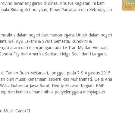
rovinsi lewat anggaran di dinas. Khusus kegiatan ini kami
Kepala Bidang Kebudayaan, Dinas Pariwisata dan Kebudayaan
 musikus dalam negeri dan mancanegara. Untuk dalam negeri
 Matajiwa, Ayu Laksmi & Svara Semesta, Kunokini &
engisi acara dari mancanegara ada Le Tran My dari Vietnam,
andra Fay dari Amerika Serikat, Helga Sedli dari Hungaria,
r di Taman Buah Mekarsari, Jonggol, pada 7-9 Agustus 2015.
kan oleh musisi kenamaan, seperti Ras Muhammad, Ge & Ana
ri Wakil Gubernur Jawa Barat, Deddy Mizwar. Kegiata EMP
kshop dan kemah dimana pihak penyelenggara menyiapkan
co Music Camp II