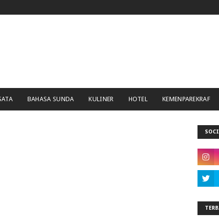
SATA
BAHASA SUNDA
KULINER
HOTEL
KEMENPAREKRAF
SOCI
TERB