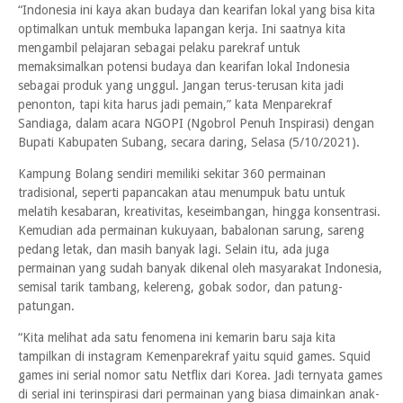
“Indonesia ini kaya akan budaya dan kearifan lokal yang bisa kita
optimalkan untuk membuka lapangan kerja. Ini saatnya kita
mengambil pelajaran sebagai pelaku parekraf untuk
memaksimalkan potensi budaya dan kearifan lokal Indonesia
sebagai produk yang unggul. Jangan terus-terusan kita jadi
penonton, tapi kita harus jadi pemain,” kata Menparekraf
Sandiaga, dalam acara NGOPI (Ngobrol Penuh Inspirasi) dengan
Bupati Kabupaten Subang, secara daring, Selasa (5/10/2021).
Kampung Bolang sendiri memiliki sekitar 360 permainan
tradisional, seperti papancakan atau menumpuk batu untuk
melatih kesabaran, kreativitas, keseimbangan, hingga konsentrasi.
Kemudian ada permainan kukuyaan, babalonan sarung, sareng
pedang letak, dan masih banyak lagi. Selain itu, ada juga
permainan yang sudah banyak dikenal oleh masyarakat Indonesia,
semisal tarik tambang, kelereng, gobak sodor, dan patung-
patungan.
“Kita melihat ada satu fenomena ini kemarin baru saja kita
tampilkan di instagram Kemenparekraf yaitu squid games. Squid
games ini serial nomor satu Netflix dari Korea. Jadi ternyata games
di serial ini terinspirasi dari permainan yang biasa dimainkan anak-