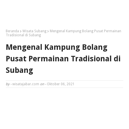
Beranda
Wisata Subang
Mengenal Kampung Bolang Pusat Permainan
Tradisional di Subang
Mengenal Kampung Bolang
Pusat Permainan Tradisional di
Subang
by -
wisatajabar.com
on -
Oktober 06, 2021