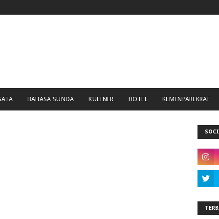
SATA
BAHASA SUNDA
KULINER
HOTEL
KEMENPAREKRAF
SOCI
TERB