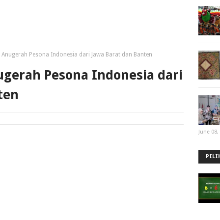
i Anugerah Pesona Indonesia dari Jawa Barat dan Banten
ugerah Pesona Indonesia dari
ten
June 08,
PILI