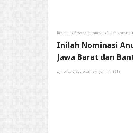
Beranda
Pesona Indonesia
Inilah Nominas
Inilah Nominasi An
Jawa Barat dan Ban
by -
wisatajabar.com
on -
Juni 14, 2019