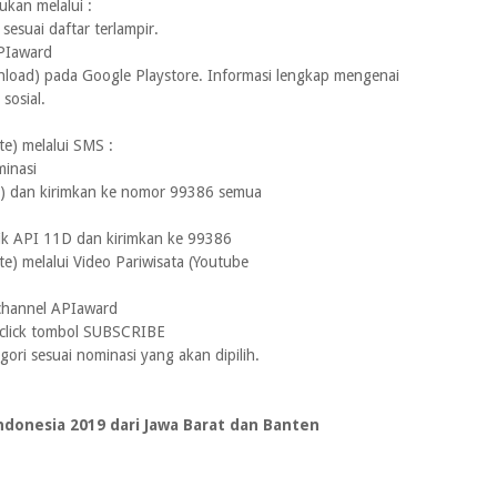
ukan melalui :
suai daftar terlampir.
APIaward
wnload) pada Google Playstore. Informasi lengkap mengenai
sosial.
e) melalui SMS :
minasi
bel) dan kirimkan ke nomor 99386 semua
ik API 11D dan kirimkan ke 99386
) melalui Video Pariwisata (Youtube
 channel APIaward
a click tombol SUBSCRIBE
ori sesuai nominasi yang akan dipilih.
donesia 2019 dari Jawa Barat dan Banten