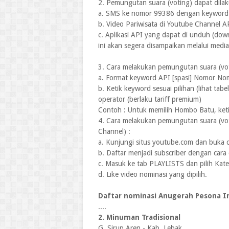
2. Pemungutan suara (voting) dapat dilak
a. SMS ke nomor 99386 dengan keyword se
b. Video Pariwisata di Youtube Channel 
c. Aplikasi API yang dapat di unduh (do
ini akan segera disampaikan melalui media 
3. Cara melakukan pemungutan suara (vot
a. Format keyword API [spasi] Nomor No
b. Ketik keyword sesuai pilihan (lihat ta
operator (berlaku tariff premium)
Contoh : Untuk memilih Hombo Batu, ket
4. Cara melakukan pemungutan suara (vote
Channel) :
a. Kunjungi situs youtube.com dan buka
b. Daftar menjadi subscriber dengan car
c. Masuk ke tab PLAYLISTS dan pilih Kateg
d. Like video nominasi yang dipilih.
Daftar nominasi Anugerah Pesona In
....
2. Minuman Tradisional
G. Sirup Aren - Kab. Lebak