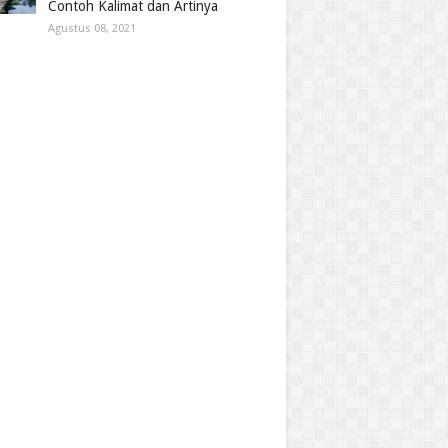
Contoh Kalimat dan Artinya
Agustus 08, 2021