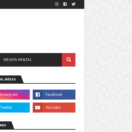
WISATA PANTAI
AL MEDIA
ARU