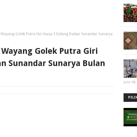
n Wayang Golek Putra Giri Harja 3 Dalang Dadan Sunandar Sunarya
 Wayang Golek Putra Giri
an Sunandar Sunarya Bulan
June 08,
PILI