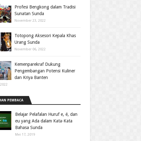
Profesi Bengkong dalam Tradisi
Sunatan Sunda
November 23, 2022
Totopong Aksesori Kepala Khas
Urang Sunda
November 06, 2022
Kemenparekraf Dukung
Pengembangan Potensi Kuliner
dan Kriya Banten
 2022
HAN PEMBACA
Belajar Pelafalan Huruf e, é, dan
eu yang Ada dalam Kata-Kata
Bahasa Sunda
Mei 17, 2019