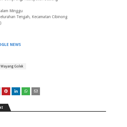
malam Minggu
, Kelurahan Tengah, Kecamatan Cibinong
)
OGLE NEWS
Wayang Golek
NI