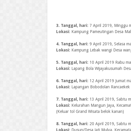
3.
Tanggal, hari:
7 April 2019, Minggu 
Lokasi:
Kampung Pameutingan Desa Mala
4.
Tanggal, hari:
9 April 2019, Selasa 
Lokasi:
Kampung Lebak wangi Desa wang
5.
Tanggal, hari:
10 April 2019 Rabu m
Lokasi:
Lapang Bola Wijayakusumah Desa
6.
Tanggal, hari:
12 April 2019 Jumat m
Lokasi:
Lapangan Bobodolan Rancaekek
7.
Tanggal, hari:
13 April 2019, Sabtu 
Lokasi:
Kelurahan Mangun Jaya, Kecamat
(Keluar tol Grand Wisata belok kanan)
8.
Tanggal, hari:
20 April 2019, Sabtu 
Lokasi:
Dusun/Desa Jati Mulya, Kecama