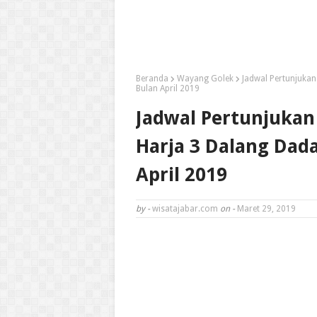
Beranda
Wayang Golek
Jadwal Pertunjuka
Bulan April 2019
Jadwal Pertunjukan
Harja 3 Dalang Dad
April 2019
by -
wisatajabar.com
on -
Maret 29, 2019