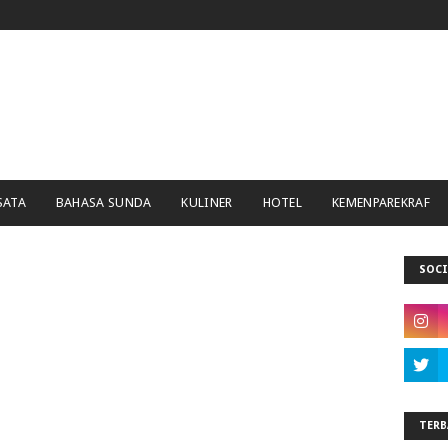
SATA
BAHASA SUNDA
KULINER
HOTEL
KEMENPAREKRAF
SOCI
TERB