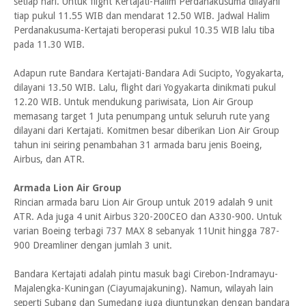
setiap hari. Untuk flight Kertajati-Halim Perdanakusuma dilayani
tiap pukul 11.55 WIB dan mendarat 12.50 WIB. Jadwal Halim
Perdanakusuma-Kertajati beroperasi pukul 10.35 WIB lalu tiba
pada 11.30 WIB.
Adapun rute Bandara Kertajati-Bandara Adi Sucipto, Yogyakarta,
dilayani 13.50 WIB. Lalu, flight dari Yogyakarta dinikmati pukul
12.20 WIB. Untuk mendukung pariwisata, Lion Air Group
memasang target 1 Juta penumpang untuk seluruh rute yang
dilayani dari Kertajati. Komitmen besar diberikan Lion Air Group
tahun ini seiring penambahan 31 armada baru jenis Boeing,
Airbus, dan ATR.
Armada Lion Air Group
Rincian armada baru Lion Air Group untuk 2019 adalah 9 unit
ATR. Ada juga 4 unit Airbus 320-200CEO dan A330-900. Untuk
varian Boeing terbagi 737 MAX 8 sebanyak 11Unit hingga 787-
900 Dreamliner dengan jumlah 3 unit.
Bandara Kertajati adalah pintu masuk bagi Cirebon-Indramayu-
Majalengka-Kuningan (Ciayumajakuning). Namun, wilayah lain
seperti Subang dan Sumedang juga diuntungkan dengan bandara