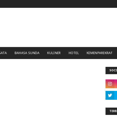
SATA
BAHASA SUNDA
KULINER
HOTEL
KEMENPAREKRAF
SOCI
TERB