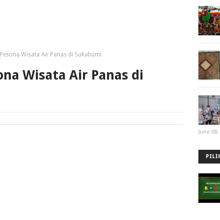
 Pesona Wisata Air Panas di Sukabumi
ona Wisata Air Panas di
June 08,
PILI