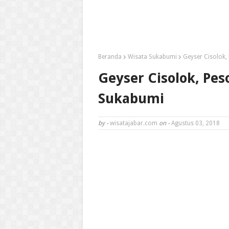
Beranda
Wisata Sukabumi
Geyser Cisolok,
Geyser Cisolok, Pes
Sukabumi
by -
wisatajabar.com
on -
Agustus 03, 2018