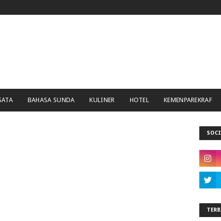
SATA
BAHASA SUNDA
KULINER
HOTEL
KEMENPAREKRAF
SOCI
TERB