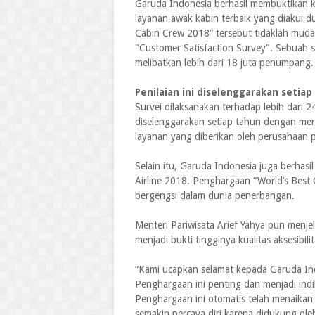
Garuda Indonesia berhasil membuktikan 
layanan awak kabin terbaik yang diakui d
Cabin Crew 2018” tersebut tidaklah mudah
"Customer Satisfaction Survey". Sebuah s
melibatkan lebih dari 18 juta penumpang.
Penilaian ini diselenggarakan setiap
Survei dilaksanakan terhadap lebih dari 2
diselenggarakan setiap tahun dengan me
layanan yang diberikan oleh perusahaan
Selain itu, Garuda Indonesia juga berhas
Airline 2018. Penghargaan “World’s Best 
bergengsi dalam dunia penerbangan.
Menteri Pariwisata Arief Yahya pun menj
menjadi bukti tingginya kualitas aksesibili
“Kami ucapkan selamat kepada Garuda Ind
Penghargaan ini penting dan menjadi indik
Penghargaan ini otomatis telah menaikan 
semakin percaya diri karena didukung oleh