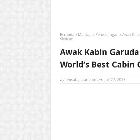
Beranda
Maskapai Penerbangan
Awak Kabi
Skytrax
Awak Kabin Garuda
World’s Best Cabin 
by -
wisatajabar.com
on -
Juli 27, 2018