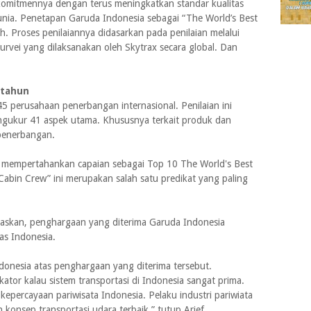
komitmennya dengan terus meningkatkan standar kualitas
unia. Penetapan Garuda Indonesia sebagai “The World’s Best
. Proses penilaiannya didasarkan pada penilaian melalui
urvei yang dilaksanakan oleh Skytrax secara global. Dan
 tahun
45 perusahaan penerbangan internasional. Penilaian ini
ngukur 41 aspek utama. Khususnya terkait produk dan
 penerbangan.
il mempertahankan capaian sebagai Top 10 The World's Best
Cabin Crew” ini merupakan salah satu predikat yang paling
elaskan, penghargaan yang diterima Garuda Indonesia
tas Indonesia.
onesia atas penghargaan yang diterima tersebut.
ator kalau sistem transportasi di Indonesia sangat prima.
kepercayaan pariwisata Indonesia. Pelaku industri pariwiata
 konsep transportasi udara terbaik,” tutup Arief.