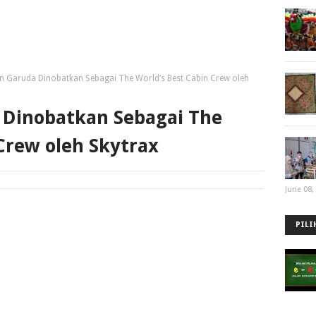
n Garuda Dinobatkan Sebagai The World’s Best Cabin Crew oleh
 Dinobatkan Sebagai The
Crew oleh Skytrax
June 08,
PILI