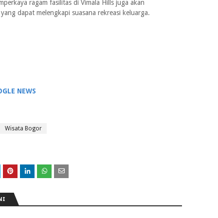
erkaya ragam fasilitas di Vimala Hills juga akan
yang dapat melengkapi suasana rekreasi keluarga.
OGLE NEWS
Wisata Bogor
NI