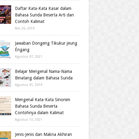
Daftar Kata-Kata Kasar dalam
Bahasa Sunda Beserta Arti dan
Contoh Kalimat
Mei 26, 2019
Jawaban Dongeng Tikukur jeung
Éngang
Agustus 07, 2021
Belajar Mengenal Nama-Nama
Binatang dalam Bahasa Sunda
Agustus 01, 2019
Mengenal Kata-Kata Sinonim
Bahasa Sunda Beserta
Contohnya dalam Kalimat
Agustus 13, 2021
Jenis-Jenis dan Makna Akhiran