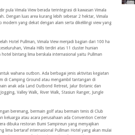
ir pula Vimala View berada terintegrasi di kawasan Vimala
ah. Dengan luas area kurang lebih sebesar 2 hektar, Vimala
modern yang dekat dengan alam serta dikelilingi view yang
ebelah Hotel Pullman, Vimala View menjadi bagian dari 100 ha
keseluruhan, Vimala Hills terdiri atas 11 cluster hunian
h hotel bintang lima berskala internasional yaitu Pullman
untuk wahana outbon. Ada berbagai jenis aktivitas kegiatan
lam di Camping Ground atau mengambil tantangan di
ain anak ada Land Outbond Retreat, Jalur Botanic dan
ogging, Valley Walk, River Walk, Stasiun Ranger, Jungle
ngan berenang, bermain golf atau bermain tenis di Club
uan keluarga atau acara perusahaan ada Convention Center
era dibuka restoran Bumi Sampireun yang menyajikan
ng lima bertaraf internasional Pullman Hotel yang akan mulai