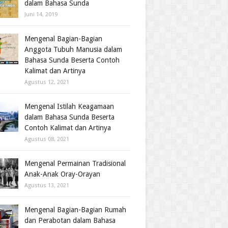
dalam Bahasa Sunda
Juni 14, 2019
Mengenal Bagian-Bagian
Anggota Tubuh Manusia dalam
Bahasa Sunda Beserta Contoh
Kalimat dan Artinya
Agustus 12, 2021
Mengenal Istilah Keagamaan
dalam Bahasa Sunda Beserta
Contoh Kalimat dan Artinya
Agustus 08, 2021
Mengenal Permainan Tradisional
Anak-Anak Oray-Orayan
Agustus 13, 2021
Mengenal Bagian-Bagian Rumah
dan Perabotan dalam Bahasa