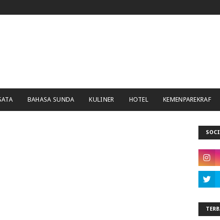
SATA
BAHASA SUNDA
KULINER
HOTEL
KEMENPAREKRAF
SOCI
TERB