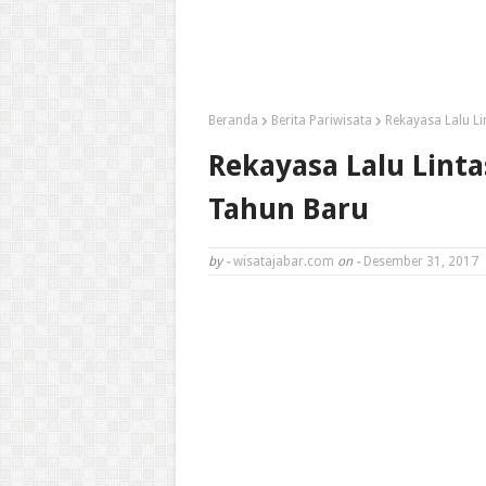
Beranda
Berita Pariwisata
Rekayasa Lalu L
Rekayasa Lalu Lint
Tahun Baru
by -
wisatajabar.com
on -
Desember 31, 2017