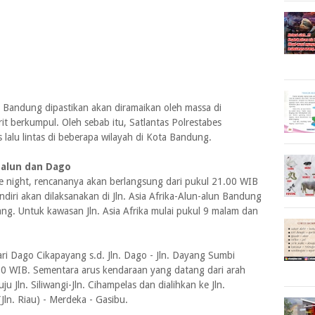
Bandung dipastikan akan diramaikan oleh massa di
rit berkumpul. Oleh sebab itu, Satlantas Polrestabes
lalu lintas di beberapa wilayah di Kota Bandung.
n-alun dan Dago
ee night, rencananya akan berlangsung dari pukul 21.00 WIB
ndiri akan dilaksanakan di Jln. Asia Afrika-Alun-alun Bandung
ayang. Untuk kawasan Jln. Asia Afrika mulai pukul 9 malam dan
ri Dago Cikapayang s.d. Jln. Dago - Jln. Dayang Sumbi
00 WIB. Sementara arus kendaraan yang datang dari arah
u Jln. Siliwangi-Jln. Cihampelas dan dialihkan ke Jln.
Jln. Riau) - Merdeka - Gasibu.