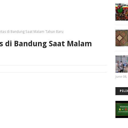
intas di Bandung Saat Malam Tahun Baru
as di Bandung Saat Malam
June 08,
PILI