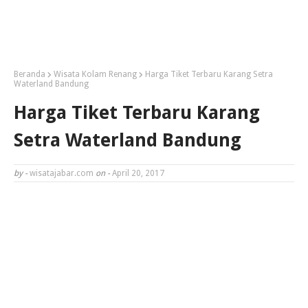
Beranda
Wisata Kolam Renang
Harga Tiket Terbaru Karang Setra
Waterland Bandung
Harga Tiket Terbaru Karang
Setra Waterland Bandung
by -
wisatajabar.com
on -
April 20, 2017