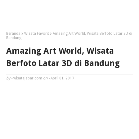
Beranda
Wisata Favorit
Amazing Art World, Wisata Berfoto Latar 3D di
Bandung
Amazing Art World, Wisata
Berfoto Latar 3D di Bandung
by -
wisatajabar.com
on -
April 01, 2017