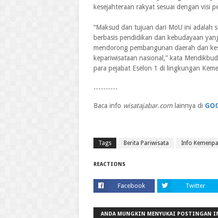
kesejahteraan rakyat sesuai dengan visi 
“Maksud dan tujuan dari MoU ini adalah
berbasis pendidikan dan kebudayaan yang
mendorong pembangunan daerah dan kese
kepariwisataan nasional,” kata Mendikbu
para pejabat Eselon 1 di lingkungan Ke
----------
Baca info
wisatajabar.com
lainnya di
GO
Tags
Berita Pariwisata
Info Kemenpa
REACTIONS
Facebook
Twitter
ANDA MUNGKIN MENYUKAI POSTINGAN I