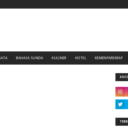
SATA
BAHASA SUNDA
KULINER
HOTEL
KEMENPAREKRAF
SOCI
TERB