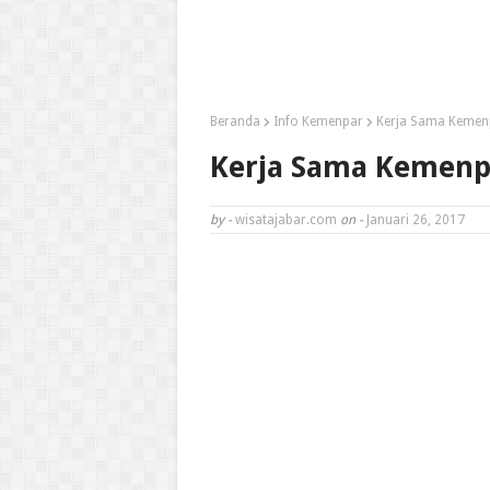
Beranda
Info Kemenpar
Kerja Sama Kemen
Kerja Sama Kemenp
by -
wisatajabar.com
on -
Januari 26, 2017