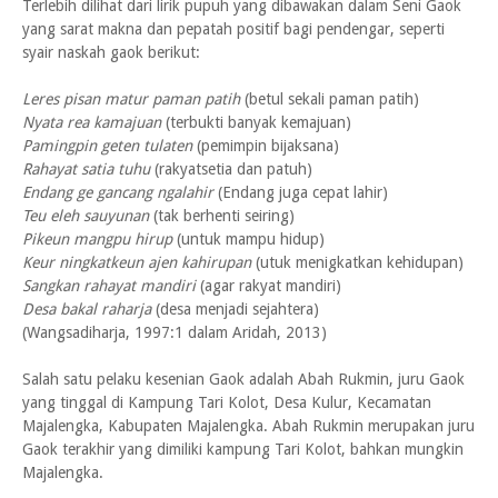
Terlebih dilihat dari lirik pupuh yang dibawakan dalam Seni Gaok
yang sarat makna dan pepatah positif bagi pendengar, seperti
syair naskah gaok berikut:
Leres pisan matur paman patih
(betul sekali paman patih)
Nyata rea kamajuan
(terbukti banyak kemajuan)
Pamingpin geten tulaten
(pemimpin bijaksana)
Rahayat satia tuhu
(rakyatsetia dan patuh)
Endang ge gancang ngalahir
(Endang juga cepat lahir)
Teu eleh sauyunan
(tak berhenti seiring)
Pikeun mangpu hirup
(untuk mampu hidup)
Keur ningkatkeun ajen kahirupan
(utuk menigkatkan kehidupan)
Sangkan rahayat mandiri
(agar rakyat mandiri)
Desa bakal raharja
(desa menjadi sejahtera)
(Wangsadiharja, 1997:1 dalam Aridah, 2013)
Salah satu pelaku kesenian Gaok adalah Abah Rukmin, juru Gaok
yang tinggal di Kampung Tari Kolot, Desa Kulur, Kecamatan
Majalengka, Kabupaten Majalengka. Abah Rukmin merupakan juru
Gaok terakhir yang dimiliki kampung Tari Kolot, bahkan mungkin
Majalengka.