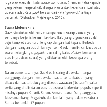
juga wawacan, dari kata
wawar ka nu acan
(memberi tahu kepada
yang belum mengetahui), disuguhkan untuk keperluan ritual atau
upacara adat.Kata
gaok
berasal dari kata “gorowok” artinya
berteriak. (Disbudpar Majalengka, 2012).
Suara Melengking
Gaok dimainkan oleh empat sampai enam orang pemain yang
semuanya berjenis kelamin laki-laki. Baju yang digunakan adalah
baju kampret atau toro, lengkap dengan ikat kepala. Berbeda
dengan nyanyian pupuh lainnya, seni Gaok memiliki ciri khas pada
suara melengking (
ngagaok
) dan saling balas
alukan
(komentar
atau improvisasi suara) yang dilakukan oleh beberapa orang
tersebut.
Dalam pementasannya, Gaokl ebih sering dibawakan tanpa
panggung, dengan membawakan suatu cerita (babad), yang
dibaca dari suatu buku yang disebut wawacan (“bacaan”), yaitu
cerita yang ditulis dalam puisi tradisional berbentuk pupuh, seperti
misalnya pupuh Kinanti, Sinom, Asmarandana, Dangdanggula,
Maskumambang, Magatruh, dan lain-lain, yang dalam vokabuler
Sunda berjumlah 17 pupuh.