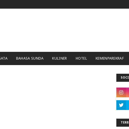
SATA
BAHASA SUNDA
KULINER
HOTEL
KEMENPAREKRAF
SOCI
TERB