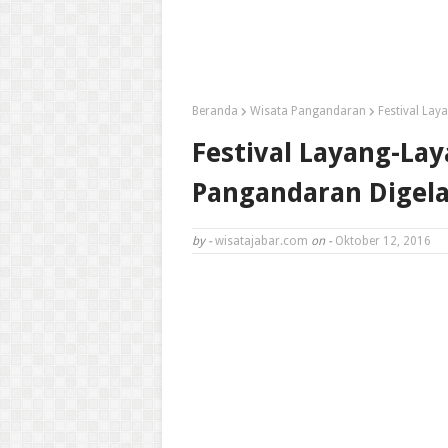
Beranda
Wisata Pangandaran
Festival La
Festival Layang-Lay
Pangandaran Digela
by -
wisatajabar.com
on -
Oktober 12, 2016