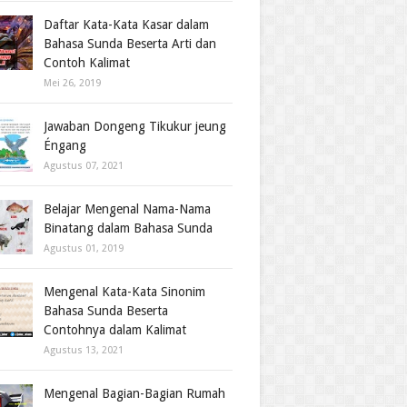
Daftar Kata-Kata Kasar dalam
Bahasa Sunda Beserta Arti dan
Contoh Kalimat
Mei 26, 2019
Jawaban Dongeng Tikukur jeung
Éngang
Agustus 07, 2021
Belajar Mengenal Nama-Nama
Binatang dalam Bahasa Sunda
Agustus 01, 2019
Mengenal Kata-Kata Sinonim
Bahasa Sunda Beserta
Contohnya dalam Kalimat
Agustus 13, 2021
Mengenal Bagian-Bagian Rumah