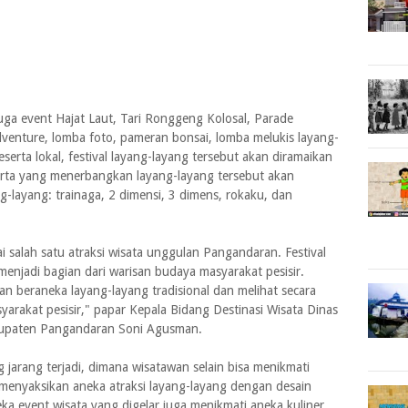
juga event Hajat Laut, Tari Ronggeng Kolosal, Parade
adventure, lomba foto, pameran bonsai, lomba melukis layang-
eserta lokal, festival layang-layang tersebut akan diramaikan
erta yang menerbangkan layang-layang tersebut akan
-layang: trainaga, 2 dimensi, 3 dimens, rokaku, dan
i salah satu atraksi wisata unggulan Pangandaran. Festival
 menjadi bagian dari warisan budaya masyarakat pesisir.
n beraneka layang-layang tradisional dan melihat secara
rakat pesisir," papar Kepala Bidang Destinasi Wisata Dinas
bupaten Pangandaran Soni Agusman.
jarang terjadi, dimana wisatawan selain bisa menikmati
menyaksikan aneka atraksi layang-layang dengan desain
a event wisata yang digelar juga menikmati aneka kuliner