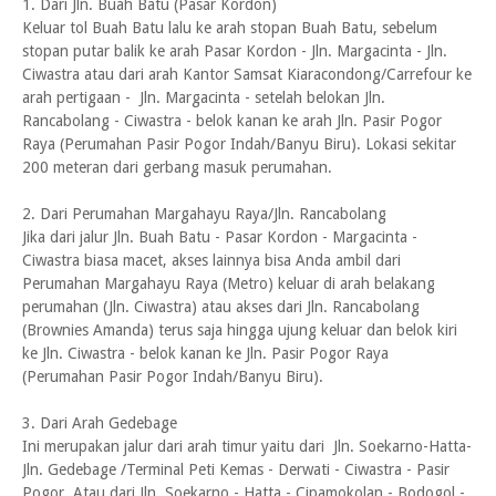
1. Dari Jln. Buah Batu (Pasar Kordon)
Keluar tol Buah Batu lalu ke arah stopan Buah Batu, sebelum
stopan putar balik ke arah Pasar Kordon - Jln. Margacinta - Jln.
Ciwastra atau dari arah Kantor Samsat Kiaracondong/Carrefour ke
arah pertigaan - Jln. Margacinta - setelah belokan Jln.
Rancabolang - Ciwastra - belok kanan ke arah Jln. Pasir Pogor
Raya (Perumahan Pasir Pogor Indah/Banyu Biru). Lokasi sekitar
200 meteran dari gerbang masuk perumahan.
2. Dari Perumahan Margahayu Raya/Jln. Rancabolang
Jika dari jalur Jln. Buah Batu - Pasar Kordon - Margacinta -
Ciwastra biasa macet, akses lainnya bisa Anda ambil dari
Perumahan Margahayu Raya (Metro) keluar di arah belakang
perumahan (Jln. Ciwastra) atau akses dari Jln. Rancabolang
(Brownies Amanda) terus saja hingga ujung keluar dan belok kiri
ke Jln. Ciwastra - belok kanan ke Jln. Pasir Pogor Raya
(Perumahan Pasir Pogor Indah/Banyu Biru).
3. Dari Arah Gedebage
Ini merupakan jalur dari arah timur yaitu dari Jln. Soekarno-Hatta-
Jln. Gedebage /Terminal Peti Kemas - Derwati - Ciwastra - Pasir
Pogor. Atau dari Jln. Soekarno - Hatta - Cipamokolan - Bodogol -