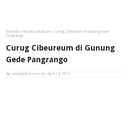
Beranda
Wisata Sukabumi
Curug Cibeureum di Gunung Gede
Pangrango
Curug Cibeureum di Gunung
Gede Pangrango
by -
wisatajabar.com
on -
April 14, 2016