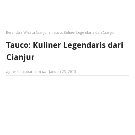
Beranda
Wisata Cianjur
Tauco: Kuliner Legendaris dari Cianjur
Tauco: Kuliner Legendaris dari
Cianjur
by -
wisatajabar.com
on -
Januari 23, 2015