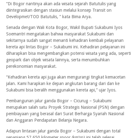
“Di Bogor nantinya akan ada wisata sejarah Batutulis yang
diintegrasikan dengan stasiun melalui konsep Transit on
Developmet/TOD Batutulis, ” kata Bima Arya.
Senada dengan Wali Kota Bogor, Wakil Bupati Sukabumi Iyos
Soemantri mengatakan bahwa masyarakat Sukabumi dan
sekitarnya sudah sangat menanti kehadiran kembali pelayanan
kereta api lintas Bogor – Sukabumi ini. Kehadiran pelayanan ini
diharapkan bisa mengembangkan potensi wisata yang ada, seperti
geopark dan objek wisata lainnya, serta menumbuhkan
perekonomian masyarakat.
“Kehadiran kereta api juga akan mengurangi tingkat kemacetan
jalan. Kami harapkan ke depan angkutan barang dari dan ke
Sukabumi bisa beralih menggunakan kereta api,” ujar Iyos.
Pembangunan jalur ganda Bogor – Cicurug – Sukabumi
merupakan salah satu Proyek Strategis Nasional (PSN) dengan
pembiayaan yang berasal dari Surat Berharga Syariah Nasional
dan Anggaran Pendapatan Belanja Negara.
Adapun lintasan jalur ganda Bogor – Sukabumi dengan total
sepanjang 57,650 kilometer spoor (km’sp) ini telah selesai