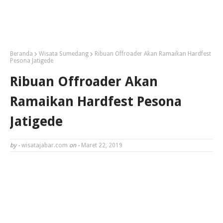
Beranda
Wisata Sumedang
Ribuan Offroader Akan Ramaikan Hardfest
Pesona Jatigede
Ribuan Offroader Akan
Ramaikan Hardfest Pesona
Jatigede
by -
wisatajabar.com
on -
Maret 22, 2019