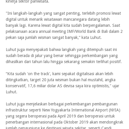
kinerja sektor pariwisata.
"Ini langkah-langkah yang sangat penting, terlebih promosi lewat
digital untuk menarik wisatawan mancanegara datang lebih
banyak lagi. Karena lewat digital kita sudah berpengalaman. Saat
pelaksanaan acara annual meeting IMF/World Bank di Bali dalam 2
pekan saja jumlah wisman sangat banyak,” kata Luhut.
Luhut juga menyepakati bahwa langkah yang ditempuh saat ini
sudah berada di jalur yang benar sehingga perkembangan yang
dihasilkan dari tahun lalu hingga sekarang semakin terlihat positif.
“Kita sudah 'on the track', kami sepakat digitalisasi akan lebih
ditingkatkan, target 20 juta wisman bukan hal mustahil, angka
konservatif, 17,6 miliar dolar AS devisa saya kira optimistis," ujar
Luhut.
Luhut juga menjelaskan berbagai perkembangan pembangunan
infrastruktur seperti New Yogyakarta International Airport (NYIA)
yang segera beroperasi pada April 2019 dan beroperasi untuk
penerbangan internasional pada Oktober 2019 akan mendongkrak
jumlah pengunjung ke destinasi wisata sekitar, seperti Candi