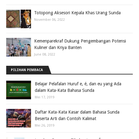
Totopong Aksesori Kepala Khas Urang Sunda
November 06, 2022
Kemenparekraf Dukung Pengembangan Potensi
Kuliner dan Kriya Banten
June 08, 2022
PILIHAN PEMBACA
Belajar Pelafalan Huruf e, é, dan eu yang Ada
dalam Kata-Kata Bahasa Sunda
Mei 17, 2019
Daftar Kata-Kata Kasar dalam Bahasa Sunda
Beserta Arti dan Contoh Kalimat
Mei 26, 2019