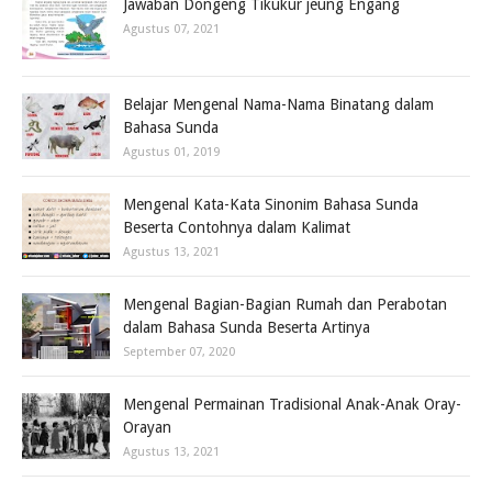
Jawaban Dongeng Tikukur jeung Éngang
Agustus 07, 2021
Belajar Mengenal Nama-Nama Binatang dalam
Bahasa Sunda
Agustus 01, 2019
Mengenal Kata-Kata Sinonim Bahasa Sunda
Beserta Contohnya dalam Kalimat
Agustus 13, 2021
Mengenal Bagian-Bagian Rumah dan Perabotan
dalam Bahasa Sunda Beserta Artinya
September 07, 2020
Mengenal Permainan Tradisional Anak-Anak Oray-
Orayan
Agustus 13, 2021