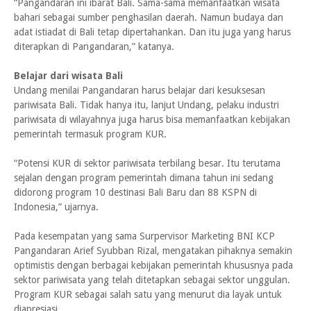
“Pangandaran ini ibarat Bali. Sama-sama memanfaatkan wisata
bahari sebagai sumber penghasilan daerah. Namun budaya dan
adat istiadat di Bali tetap dipertahankan. Dan itu juga yang harus
diterapkan di Pangandaran,” katanya.
Belajar dari wisata Bali
Undang menilai Pangandaran harus belajar dari kesuksesan
pariwisata Bali. Tidak hanya itu, lanjut Undang, pelaku industri
pariwisata di wilayahnya juga harus bisa memanfaatkan kebijakan
pemerintah termasuk program KUR.
“Potensi KUR di sektor pariwisata terbilang besar. Itu terutama
sejalan dengan program pemerintah dimana tahun ini sedang
didorong program 10 destinasi Bali Baru dan 88 KSPN di
Indonesia,” ujarnya.
Pada kesempatan yang sama Surpervisor Marketing BNI KCP
Pangandaran Arief Syubban Rizal, mengatakan pihaknya semakin
optimistis dengan berbagai kebijakan pemerintah khususnya pada
sektor pariwisata yang telah ditetapkan sebagai sektor unggulan.
Program KUR sebagai salah satu yang menurut dia layak untuk
diapresiasi.