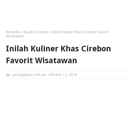
Beranda
Wisata Cirebon
Inilah Kuliner Khas Cirebon Favorit
Wisatawan
Inilah Kuliner Khas Cirebon
Favorit Wisatawan
by -
wisatajabar.com
on -
Oktober 12, 2018