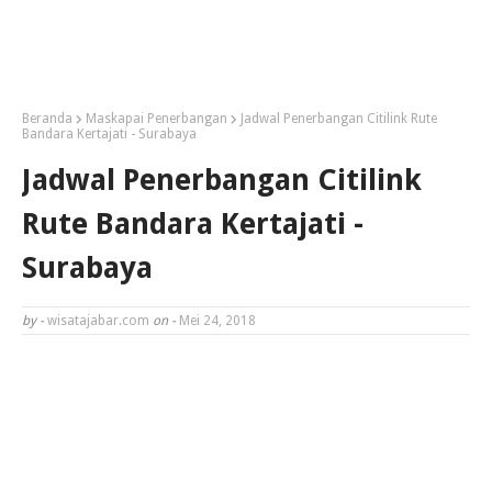
Beranda
Maskapai Penerbangan
Jadwal Penerbangan Citilink Rute
Bandara Kertajati - Surabaya
Jadwal Penerbangan Citilink
Rute Bandara Kertajati -
Surabaya
by -
wisatajabar.com
on -
Mei 24, 2018