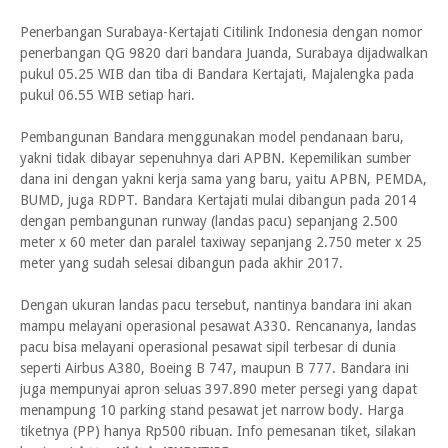
Penerbangan Surabaya-Kertajati Citilink Indonesia dengan nomor
penerbangan QG 9820 dari bandara Juanda, Surabaya dijadwalkan
pukul 05.25 WIB dan tiba di Bandara Kertajati, Majalengka pada
pukul 06.55 WIB setiap hari.
Pembangunan Bandara menggunakan model pendanaan baru,
yakni tidak dibayar sepenuhnya dari APBN. Kepemilikan sumber
dana ini dengan yakni kerja sama yang baru, yaitu APBN, PEMDA,
BUMD, juga RDPT. Bandara Kertajati mulai dibangun pada 2014
dengan pembangunan runway (landas pacu) sepanjang 2.500
meter x 60 meter dan paralel taxiway sepanjang 2.750 meter x 25
meter yang sudah selesai dibangun pada akhir 2017.
Dengan ukuran landas pacu tersebut, nantinya bandara ini akan
mampu melayani operasional pesawat A330. Rencananya, landas
pacu bisa melayani operasional pesawat sipil terbesar di dunia
seperti Airbus A380, Boeing B 747, maupun B 777. Bandara ini
juga mempunyai apron seluas 397.890 meter persegi yang dapat
menampung 10 parking stand pesawat jet narrow body. Harga
tiketnya (PP) hanya Rp500 ribuan. Info pemesanan tiket, silakan