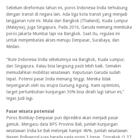
Sebelum direformasi tahun ini, poros Indonesia-India terhubung
dengan transit di negara lain. Ada tiga kota transit yang menjadi
langganan rute ini. Mulai dari Bangkok (Thailand), Kuala Lumpur
(Malaysia), juga Singapura. Pada 2016, Garuda memang membuka
poros Jakarta-Mumbai tapi via Bangkok. Saat itu, regulasi ini
untuk menjembatasi akses menuju Denpasar, Surabaya, dan
Medan.
“Rute Indonesia-India sebelumnya via Bangkok, Kuala Lumpur,
dan Singapura. Kalau bisa langsung pasti lebih baik. Semakin
memudahkan mobilitas wisatawan. Keputusan Garuda sudah
tepat. Potensi pasar India memang tinggi. Mereka tidak
terpengaruh oleh isu erupsi Gunung Agung. Kami optimistis,
target pertumbuhan kunjungan 30% bisa diraih lagi tahun ini,”
tegas Judi lagi.
Pasar wisata potensial
Poros Bombay-Denpasar pun diprediksi akan menjadi pasar
gemuk. Mengacu data BPS Provinsi Bali, jumlah kunjungan
wisatawan India ke Bali melonjak hampir 46%. Jumlah wisatawan
Negeri Bollywood juga berada pada posisi 3 besar. Tiongkok (1,37