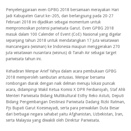
Penyelenggaraan even GPBG 2018 bersamaan merayakan Hari
Jadi Kabupaten Garut ke–205, dan berlangsung pada 20-27
Februari 2018 ini dijadikan sebagai momentum untuk
mempromosikan potensi pariwisata Garut. Even GPBG 2018
masuk dalam 100 Calender of Event (CoE) Nasional yang digelar
sepanjang tahun 2018 untuk mendatangkan 17 juta wisatawan
mancanegara (wisman) ke Indonesia maupun menggerakan 270
juta wisatawan nusantara (wisnus) di Tanah Air sebagai target
pariwisata tahun ini.
Kehadiran Menpar Arief Yahya dalam acara pembukaan GPBG
2018 memperoleh sambutan antusias. Menpar bersama
rombongan diarak dengan naik delman menuju lokasi puncak
acara, didampingi Wakil Ketua Komisi X DPR Ferdiansyah, Staf Ahli
Menteri Pariwisata Bidang Multikultural Esthy Reko Astuti, Deputi
Bidang Pengembangan Destinasi Pariwisata Dadang Rizki Ratman,
Pjs Bupati Garut Koesmayadi, serta para perwakilan Duta Besar
dari berbagai negara sahabat yaitu Afghanistan, Uzbekistan, Iran,
serta Malaysia yang diwakili oleh Direktur Pariwisata.