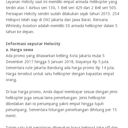
Layanan Helicity saat ini memiliki empat armada Helikopter yang
terdiri atas 1 Airbus seri 130, 1 Bell seri 429 dan 2 Bell seri 505.
Persiapan Helicity sendiri sudah dilakukan sejak tahun 2015. 254
Helispot telah siap di DKI Jakarta dan Jawa Barat. Rencana
Whitesky Aviation adalah memiliki 30 armada helikopter dalam 5
tahun ke depan.
Informasi seputar Helocity
a. Harga sewa
Ada promo yang ditawarkan keliling Kota Jakarta mulai 5
Desember 2017 hingga 5 Januari 2018, biayanya Rp 5 juta.
Sementara rute Jakarta-Bandung ada harga promo Rp 14 juta.
Harga tersebut untuk satu helikopter dengan kapasitas empat
orang.
Di luar harga promo, Anda dapat membayar sesuai dengan jenis
helikopter juga sesuai lama penerbangan. Jenis helikopter
dibedakan dari isi penumpang yakni empat hingga tujuh
penumpang. Sementara hitungan penerbangan dihitung per 15
menit.
Dalam satu kali perjalanan dikenakan biaya helispot take off dan