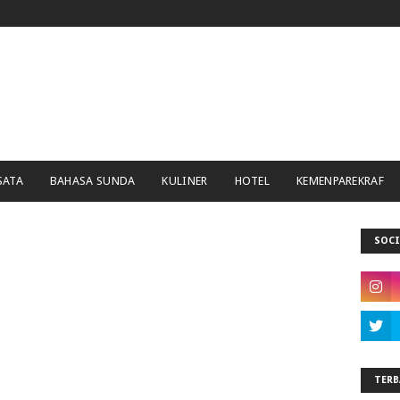
SATA
BAHASA SUNDA
KULINER
HOTEL
KEMENPAREKRAF
SOCI
TERB