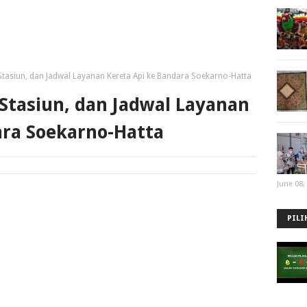
 Stasiun, dan Jadwal Layanan Kereta Api ke Bandara Soekarno-Hatta
 Stasiun, dan Jadwal Layanan
ara Soekarno-Hatta
June 08,
PILI