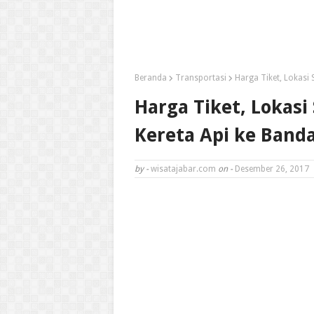
Beranda
Transportasi
Harga Tiket, Lokasi
Harga Tiket, Lokasi
Kereta Api ke Band
by -
wisatajabar.com
on -
Desember 26, 2017