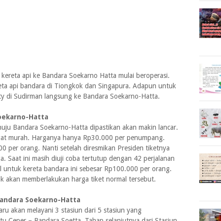
kereta api ke Bandara Soekarno Hatta mulai beroperasi.
eta api bandara di Tiongkok dan Singapura. Adapun untuk
ty di Sudirman langsung ke Bandara Soekarno-Hatta.
Soekarno-Hatta
ju Bandara Soekarno-Hatta dipastikan akan makin lancar.
angat murah. Harganya hanya Rp30.000 per penumpang.
 per orang. Nanti setelah diresmikan Presiden tiketnya
. Saat ini masih diuji coba tertutup dengan 42 perjalanan
al untuk kereta bandara ini sebesar Rp100.000 per orang.
nk akan memberlakukan harga tiket normal tersebut.
 Bandara Soekarno-Hatta
u akan melayani 3 stasiun dari 5 stasiun yang
atu Ceper – Bandara Soetta. Tahap selanjutnya dari Stasiun