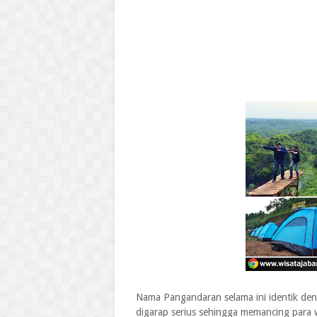
Nama Pangandaran selama ini identik deng
digarap serius sehingga memancing par