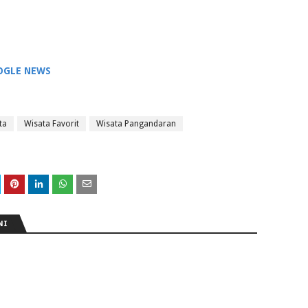
OGLE NEWS
ta
Wisata Favorit
Wisata Pangandaran
NI