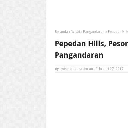
Beranda
Wisata Pangandaran
Pepedan Hill
Pepedan Hills, Peso
Pangandaran
by -
wisatajabar.com
on -
Februari 27, 2017