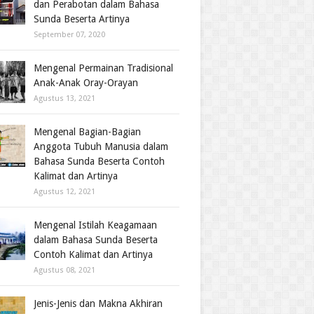
dan Perabotan dalam Bahasa
Sunda Beserta Artinya
September 07, 2020
Mengenal Permainan Tradisional
Anak-Anak Oray-Orayan
Agustus 13, 2021
Mengenal Bagian-Bagian
Anggota Tubuh Manusia dalam
Bahasa Sunda Beserta Contoh
Kalimat dan Artinya
Agustus 12, 2021
Mengenal Istilah Keagamaan
dalam Bahasa Sunda Beserta
Contoh Kalimat dan Artinya
Agustus 08, 2021
Jenis-Jenis dan Makna Akhiran