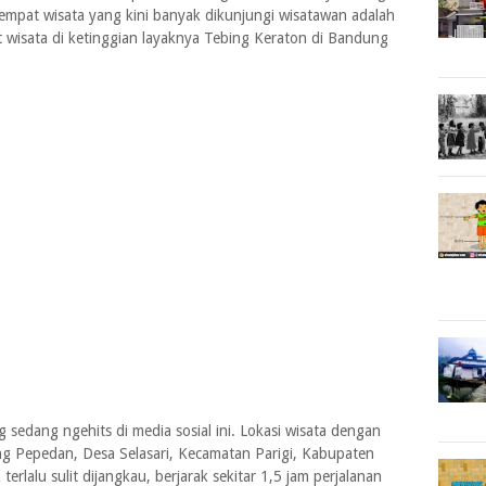
 tempat wisata yang kini banyak dikunjungi wisatawan adalah
t wisata di ketinggian layaknya Tebing Keraton di Bandung
g sedang ngehits di media sosial ini. Lokasi wisata dengan
ng Pepedan, Desa Selasari, Kecamatan Parigi, Kabupaten
erlalu sulit dijangkau, berjarak sekitar 1,5 jam perjalanan