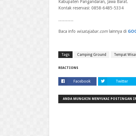
Kabupaten Pangandaran, Jawa Barat.
Kontak reservasi: 0858-6485-5334
----------
Baca info
wisatajabar.com
lainnya di
GO
Tags
Camping Ground
Tempat Wisa
REACTIONS
Facebook
Twitter
ANDA MUNGKIN MENYUKAI POSTINGAN I