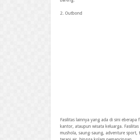
bareng.
2. Outbond
Fasilitas lainnya yang ada di sini eberapa
kantor, ataupun wisata keluarga. Fasilita
mushola, saung-saung, adventure sport, tra
terapi air, hingga kolam pemancingan.