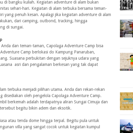
 di bangku kuliah. Kegiatan adventure di alam bukan
initas sehari-hari. Kegiatan di alam terbuka bersama teman-
 yang penuh kesan. Apalagi jika kegiatan adventure di alam
lakukan, dari camping, outbond, tracking, hingga
ng di sungai.
mp
ihan Anda dan teman-taman, Capolaga Adventure Camp bisa
a Adventure Camp berlokasi do Kampung Panaruban,
ang. Suasana perbukitan dengan sejuknya udara yang
suasana asri dan pengalaman berkesan yang tak dapat
alam terbuka menjadi pilihan utama. Anda dan rekan-rekan
g disediakan oleh pengelola Capolaga Adventure Camp.
sambil berkemah adalah terdapatnya aliran Sungai Cimuja dan
tersebut begitu bikin adem dan eksotik.
asa atau tenda dome hingga terpal. Begitu pula untuk
ngunan villa yang sangat cocok untuk kegiatan kumpul