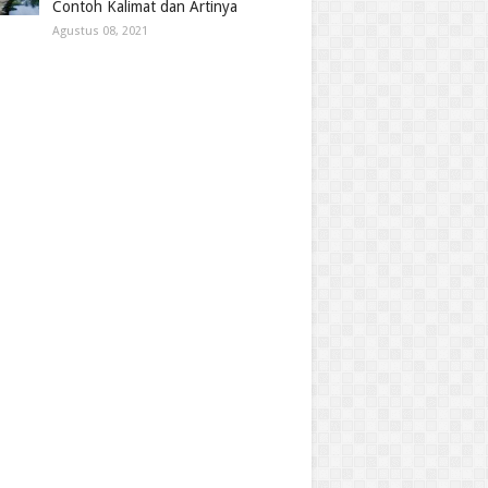
Contoh Kalimat dan Artinya
Agustus 08, 2021