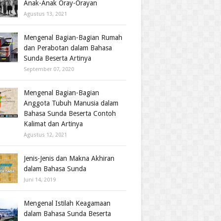
Anak-Anak Oray-Orayan
Agustus 13, 2021
Mengenal Bagian-Bagian Rumah
dan Perabotan dalam Bahasa
Sunda Beserta Artinya
September 07, 2020
Mengenal Bagian-Bagian
Anggota Tubuh Manusia dalam
Bahasa Sunda Beserta Contoh
Kalimat dan Artinya
Agustus 12, 2021
Jenis-Jenis dan Makna Akhiran
dalam Bahasa Sunda
Juni 14, 2019
Mengenal Istilah Keagamaan
dalam Bahasa Sunda Beserta