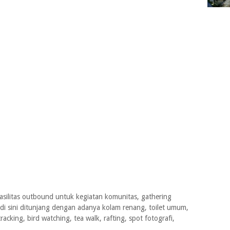
 fasilitas outbound untuk kegiatan komunitas, gathering
s di sini ditunjang dengan adanya kolam renang, toilet umum,
cking, bird watching, tea walk, rafting, spot fotografi,