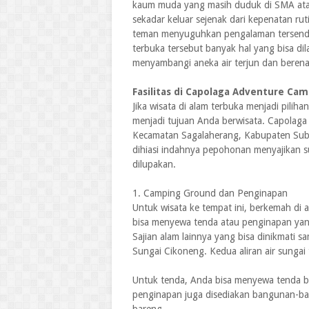
kaum muda yang masih duduk di SMA atau
sekadar keluar sejenak dari kepenatan rut
teman menyuguhkan pengalaman tersendiri
terbuka tersebut banyak hal yang bisa di
menyambangi aneka air terjun dan berena
Fasilitas di Capolaga Adventure Ca
Jika wisata di alam terbuka menjadi pil
menjadi tujuan Anda berwisata. Capolag
Kecamatan Sagalaherang, Kabupaten Sub
dihiasi indahnya pepohonan menyajikan 
dilupakan.
1. Camping Ground dan Penginapan
Untuk wisata ke tempat ini, berkemah di 
bisa menyewa tenda atau penginapan yan
Sajian alam lainnya yang bisa dinikmati 
Sungai Cikoneng. Kedua aliran air sungai 
Untuk tenda, Anda bisa menyewa tenda bi
penginapan juga disediakan bangunan-ba