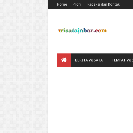
Home
Profil
Redaksi dan Kontak
BERITA WISATA
TEMPAT WI