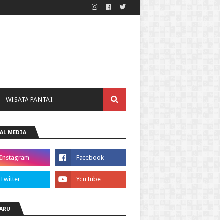
WISATA PANTAI
AL MEDIA
ARU