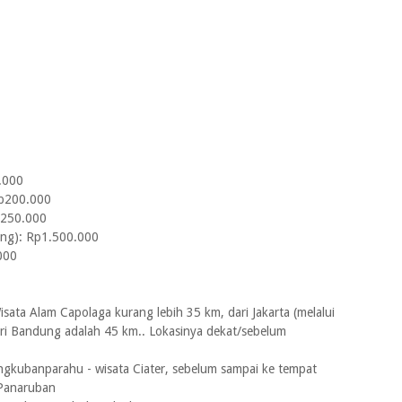
.000
Rp200.000
p250.000
rang): Rp1.500.000
000
Wisata Alam Capolaga kurang lebih 35 km, dari Jakarta (melalui
ari Bandung adalah 45 km.. Lokasinya dekat/sebelum
angkubanparahu - wisata Ciater, sebelum sampai ke tempat
 Panaruban