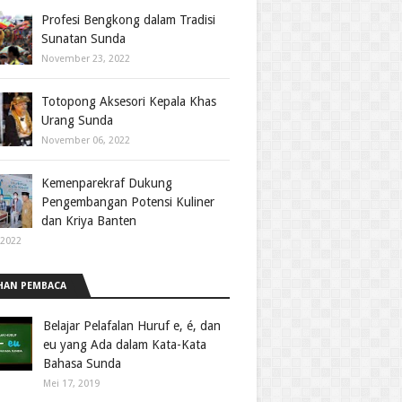
Profesi Bengkong dalam Tradisi
Sunatan Sunda
November 23, 2022
Totopong Aksesori Kepala Khas
Urang Sunda
November 06, 2022
Kemenparekraf Dukung
Pengembangan Potensi Kuliner
dan Kriya Banten
 2022
HAN PEMBACA
Belajar Pelafalan Huruf e, é, dan
eu yang Ada dalam Kata-Kata
Bahasa Sunda
Mei 17, 2019