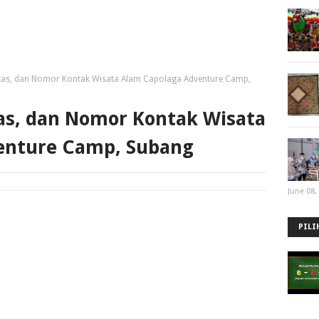
ilitas, dan Nomor Kontak Wisata Alam Capolaga Adventure Camp,
itas, dan Nomor Kontak Wisata
enture Camp, Subang
June 08,
PILI