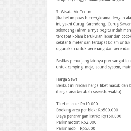
3. Wisata Air Terjun
Jika belum puas bercengkrama dengan ala
ini, yakni Curug Karendong, Curug Saw
selendang) aliran airnya begitu indah m
terdapat kolam berukuran lebar dan cocok
sekitar 8 meter dan terdapat kolam untu
digunakan untuk berenang dan berendam
Faslitas penunjang lainnya pun sangat len
untuk camping, meja, sound system, matras
Harga Sewa
Berikut ini rincian harga tiket masuk dan
(harga bisa berubah sewaktu-waktu):
Tiket masuk: Rp10.000
Booking area per blok: Rp500.000
Biaya penerangan listrik: Rp150.000
Parkir motor: Rp2.000
Parkir mobil: Rp5.000