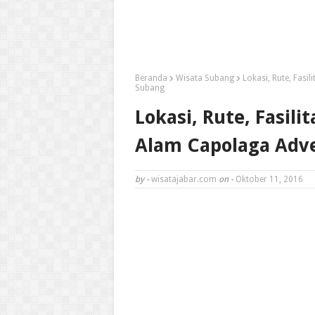
Beranda
Wisata Subang
Lokasi, Rute, Fas
Subang
Lokasi, Rute, Fasil
Alam Capolaga Adv
by -
wisatajabar.com
on -
Oktober 11, 2016