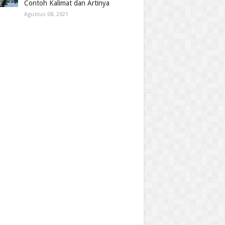
Contoh Kalimat dan Artinya
Agustus 08, 2021