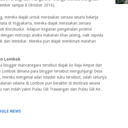
ptember sampai 8 Oktober 2016).
, mereka diajak untuk merasakan sensasi wisata belanja
ata di Yogyakarta, mereka diajak merasakan sensasi
andi Borobudur. Adapun kegiatan pengenalan potensi
h dengan mencicipi aneka makanan khas Jateng, naik sepeda
ik dan tembikar. Mereka pun diajak menikmati matahari
an Lombok
ra blogger mancanegara tersebut diajak ke Raja Ampat dan
lau Lombok dimana para blogger tersebut mengunjungi Desa
, mereka mengenal adat istiadat suku tersebut, salah satunya
lanan selama di Lombok pun berakhir di destinasi wisata
au nan indah yakni Pulau Gili Trawangan dan Pulau Gili Air.
OGLE NEWS