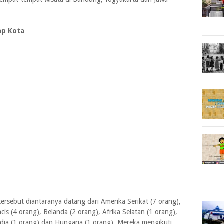
ap Kota
tersebut diantaranya datang dari Amerika Serikat (7 orang),
cis (4 orang), Belanda (2 orang), Afrika Selatan (1 orang),
andia (1 orang) dan Hungaria (1 orang). Mereka mengikuti