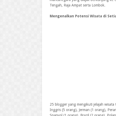
Tengah, Raja Ampat serta Lombok.
Mengenalkan Potensi Wisata di Seti
25 blogger yang mengikuti jelajah wisata 
Inggris (5 orang), Jerman (1 orang), Peran
Spanyol (1 orang), Brazil (2 orang), Pol