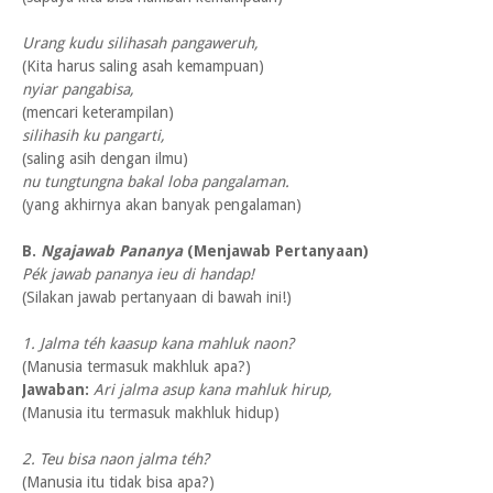
Urang kudu silihasah pangaweruh,
(Kita harus saling asah kemampuan)
nyiar pangabisa,
(mencari keterampilan)
silihasih ku pangarti,
(saling asih dengan ilmu)
nu tungtungna bakal loba pangalaman.
(yang akhirnya akan banyak pengalaman)
B.
Ngajawab Pananya
(Menjawab Pertanyaan)
Pék jawab pananya ieu di handap!
(Silakan jawab pertanyaan di bawah ini!)
1. Jalma téh kaasup kana mahluk naon?
(Manusia termasuk makhluk apa?)
Jawaban:
Ari jalma asup kana mahluk hirup,
(Manusia itu termasuk makhluk hidup)
2. Teu bisa naon jalma téh?
(Manusia itu tidak bisa apa?)