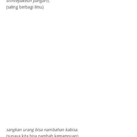
silihtépakeun pangarti,
(saling berbagi ilmu)
sangkan urang bisa nambahan kabisa.
(supaya kita bisa nambah kemampuan)