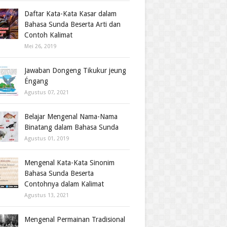
Daftar Kata-Kata Kasar dalam
Bahasa Sunda Beserta Arti dan
Contoh Kalimat
Mei 26, 2019
Jawaban Dongeng Tikukur jeung
Éngang
Agustus 07, 2021
Belajar Mengenal Nama-Nama
Binatang dalam Bahasa Sunda
Agustus 01, 2019
Mengenal Kata-Kata Sinonim
Bahasa Sunda Beserta
Contohnya dalam Kalimat
Agustus 13, 2021
Mengenal Permainan Tradisional