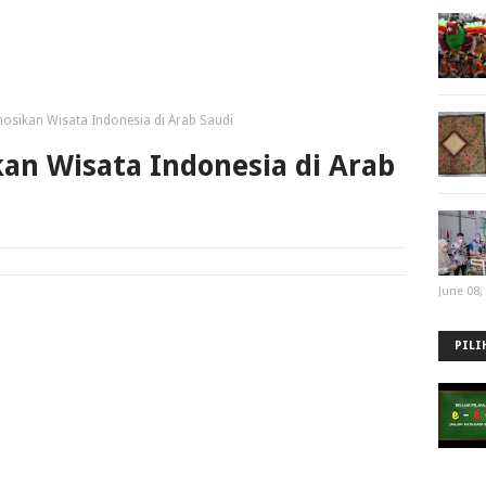
sikan Wisata Indonesia di Arab Saudi
n Wisata Indonesia di Arab
June 08,
PILI