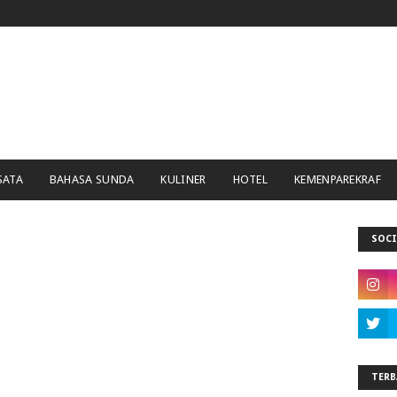
SATA
BAHASA SUNDA
KULINER
HOTEL
KEMENPAREKRAF
SOCI
TERB