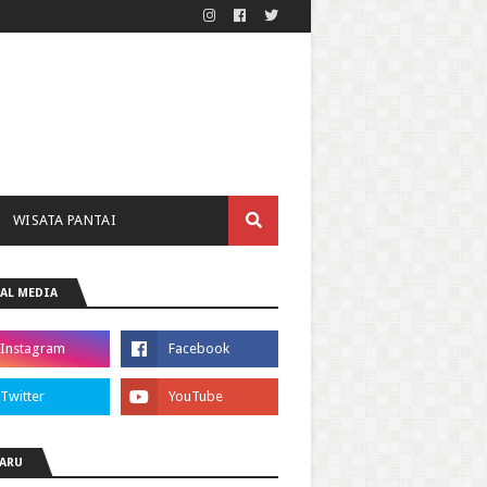
WISATA PANTAI
AL MEDIA
ARU