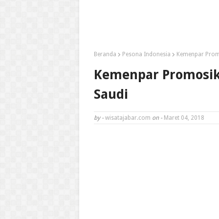
Beranda
Pesona Indonesia
Kemenpar Promo
Kemenpar Promosika
Saudi
by -
wisatajabar.com
on -
Maret 04, 2018