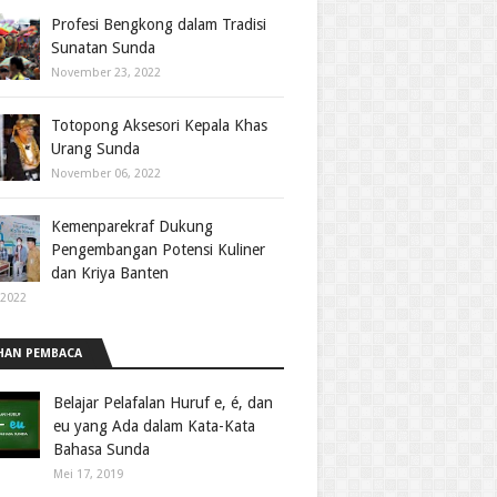
Profesi Bengkong dalam Tradisi
Sunatan Sunda
November 23, 2022
Totopong Aksesori Kepala Khas
Urang Sunda
November 06, 2022
Kemenparekraf Dukung
Pengembangan Potensi Kuliner
dan Kriya Banten
 2022
HAN PEMBACA
Belajar Pelafalan Huruf e, é, dan
eu yang Ada dalam Kata-Kata
Bahasa Sunda
Mei 17, 2019