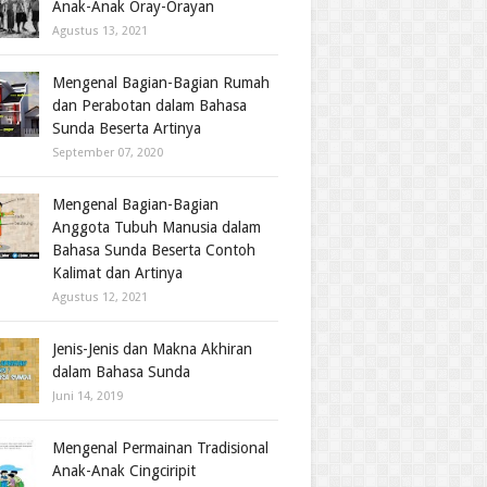
Anak-Anak Oray-Orayan
Agustus 13, 2021
Mengenal Bagian-Bagian Rumah
dan Perabotan dalam Bahasa
Sunda Beserta Artinya
September 07, 2020
Mengenal Bagian-Bagian
Anggota Tubuh Manusia dalam
Bahasa Sunda Beserta Contoh
Kalimat dan Artinya
Agustus 12, 2021
Jenis-Jenis dan Makna Akhiran
dalam Bahasa Sunda
Juni 14, 2019
Mengenal Permainan Tradisional
Anak-Anak Cingciripit