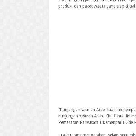
produk, dan paket wisata yang siap diju
“Kunjungan wisman Arab Saudi menempati
kunjungan wisman Arab. Kita tahun ini m
Pemasaran Pariwisata I Kemenpar I Gde P
I Gde Pitana mengatakan, selain pertum