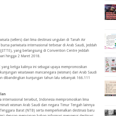
sata (sellers) dari lima destinasi ungulan di Tanah Air
bursa pariwisata internasional terbesar di Arab Saudi, Jeddah
n (JITTE), yang berlangsung di Convention Centre Jeddah
uari hingga 2 Maret 2018.
E yang ketiga kalinya ini sebagai upaya mempromosikan
 kunjungan wisatawan mancanegara (wisman) dari Arab Saudi
tan dibandingkan kunjungan tahun lalu sebanyak 166.111
ulan
a internasional tersebut, Indonesia mempromosikan lima
iminati wisman Arab Saudi dan negara Timur Tengah lainnya
sa Tenggara Barat (NTB) serta memperkenalkan destinasi baru
tim) dengan menyiapan bahan informasi mengenai destinasi,