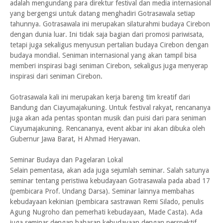
adalah mengundang para direktur festival dan media internasional
yang bergengsi untuk datang menghadiri Gotrasawala setiap
tahunnya. Gotrasawala ini merupakan silaturahmi budaya Cirebon
dengan dunia luar. Ini tidak saja bagian dari promosi pariwisata,
tetapi juga sekaligus menyusun pertalian budaya Cirebon dengan
budaya mondial. Seniman internasional yang akan tampil bisa
memberi inspirasi bagi seniman Cirebon, sekaligus juga menyerap
inspirasi dari seniman Cirebon.
Gotrasawala kali ini merupakan kerja bareng tim kreatif dari
Bandung dan Ciayumajakuning. Untuk festival rakyat, rencananya
juga akan ada pentas spontan musik dan puisi dari para seniman
Ciayumajakuning. Rencananya, event akbar ini akan dibuka oleh
Gubernur Jawa Barat, H Ahmad Heryawan.
Seminar Budaya dan Pagelaran Lokal
Selain pementasa, akan ada juga sejumlah seminar. Salah satunya
seminar tentang peristiwa kebudayaan Gotrasawala pada abad 17
(pembicara Prof. Undang Darsa). Seminar lainnya membahas
kebudayaan kekinian (pembicara sastrawan Remi Silado, penulis
Agung Nugroho dan pemerhati kebudayaan, Made Casta). Ada
juga seminar dengan bahasan kebudayaan dengan perspektif