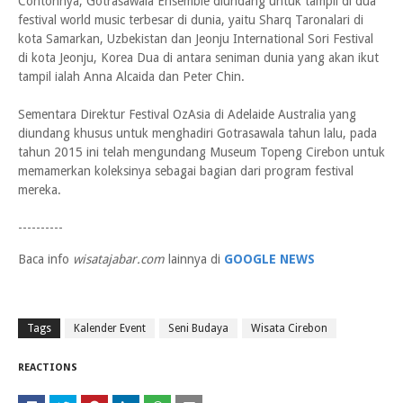
Contohnya, Gotrasawala Ensemble diundang untuk tampil di dua
festival world music terbesar di dunia, yaitu Sharq Taronalari di
kota Samarkan, Uzbekistan dan Jeonju International Sori Festival
di kota Jeonju, Korea Dua di antara seniman dunia yang akan ikut
tampil ialah Anna Alcaida dan Peter Chin.
Sementara Direktur Festival OzAsia di Adelaide Australia yang
diundang khusus untuk menghadiri Gotrasawala tahun lalu, pada
tahun 2015 ini telah mengundang Museum Topeng Cirebon untuk
memamerkan koleksinya sebagai bagian dari program festival
mereka.
----------
Baca info
wisatajabar.com
lainnya di
GOOGLE NEWS
Tags
Kalender Event
Seni Budaya
Wisata Cirebon
REACTIONS