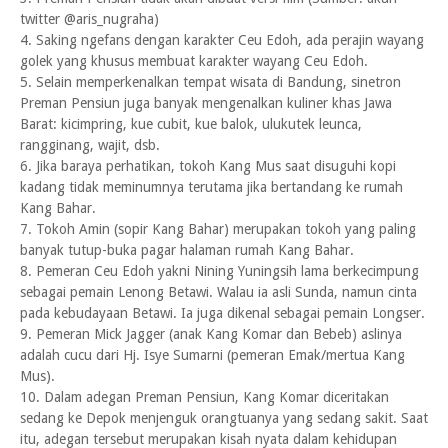
twitter @aris_nugraha)
4. Saking ngefans dengan karakter Ceu Edoh, ada perajin wayang
golek yang khusus membuat karakter wayang Ceu Edoh.
5. Selain memperkenalkan tempat wisata di Bandung, sinetron
Preman Pensiun juga banyak mengenalkan kuliner khas Jawa
Barat: kicimpring, kue cubit, kue balok, ulukutek leunca,
rangginang, wajit, dsb.
6. Jika baraya perhatikan, tokoh Kang Mus saat disuguhi kopi
kadang tidak meminumnya terutama jika bertandang ke rumah
Kang Bahar.
7. Tokoh Amin (sopir Kang Bahar) merupakan tokoh yang paling
banyak tutup-buka pagar halaman rumah Kang Bahar.
8. Pemeran Ceu Edoh yakni Nining Yuningsih lama berkecimpung
sebagai pemain Lenong Betawi. Walau ia asli Sunda, namun cinta
pada kebudayaan Betawi. Ia juga dikenal sebagai pemain Longser.
9. Pemeran Mick Jagger (anak Kang Komar dan Bebeb) aslinya
adalah cucu dari Hj. Isye Sumarni (pemeran Emak/mertua Kang
Mus).
10. Dalam adegan Preman Pensiun, Kang Komar diceritakan
sedang ke Depok menjenguk orangtuanya yang sedang sakit. Saat
itu, adegan tersebut merupakan kisah nyata dalam kehidupan