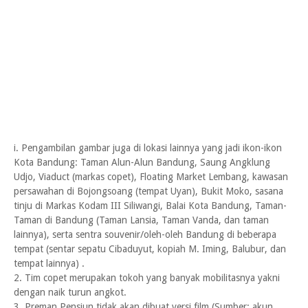
i. Pengambilan gambar juga di lokasi lainnya yang jadi ikon-ikon
Kota Bandung: Taman Alun-Alun Bandung, Saung Angklung
Udjo, Viaduct (markas copet), Floating Market Lembang, kawasan
persawahan di Bojongsoang (tempat Uyan), Bukit Moko, sasana
tinju di Markas Kodam III Siliwangi, Balai Kota Bandung, Taman-
Taman di Bandung (Taman Lansia, Taman Vanda, dan taman
lainnya), serta sentra souvenir/oleh-oleh Bandung di beberapa
tempat (sentar sepatu Cibaduyut, kopiah M. Iming, Balubur, dan
tempat lainnya) .
2. Tim copet merupakan tokoh yang banyak mobilitasnya yakni
dengan naik turun angkot.
3. Preman Pensiun tidak akan dibuat versi film (Sumber: akun